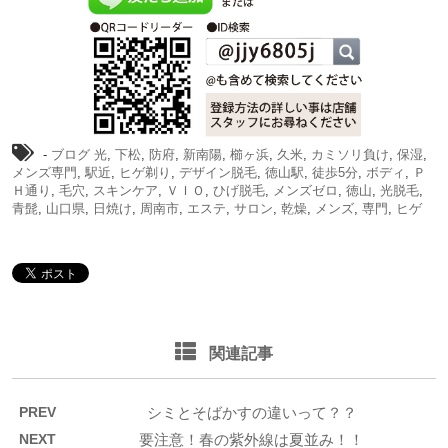
-
ブログ
光
,
下松
,
防府
,
新南陽
,
櫛ヶ浜
,
久米
,
カミソリ負け
,
保湿
,
メンズ専門
,
駅近
,
ヒゲ剃り
,
デザイン脱毛
,
徳山駅
,
徒歩5分
,
ボディ
,
Ｐ
Ｈ通り
,
毛穴
,
スキンケア
,
ＶＩＯ
,
ひげ脱毛
,
メンズゼロ
,
徳山
,
光脱毛
,
青髭
,
山口県
,
日焼け
,
周南市
,
エステ
,
サロン
,
乾燥
,
メンズ
,
専門
,
ヒゲ
関連記事
PREV
シミとそばかすの違いって？？
NEXT
要注意！春の紫外線は夏並み！！