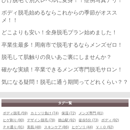
ひげ脱毛で別人レベルに変身！！症例写真アリ！
ボディ脱毛始めるならこれからの季節がオスス
メ！！
どこよりも安い！全身脱毛プラン始めました！
卒業生最多！周南市で脱毛するならメンズゼロ！
脱毛して肌触りの良いあご裏にしませんか？
確かな実績！卒業できるメンズ専門脱毛サロン！
気になる疑問！脱毛に通う期間ってどれくらい？？
タグ一覧
ボディ脱毛 (59)
カミソリ負け (74)
保湿 (72)
メンズ専門 (81)
ヒゲ剃り (90)
デザイン脱毛 (78)
徳山駅 (92)
徒歩5分 (73)
ボディ (92)
ＰＨ通り (91)
美肌 (48)
スキンケア (86)
ヒゲソリ (44)
ＶＩＯ (92)