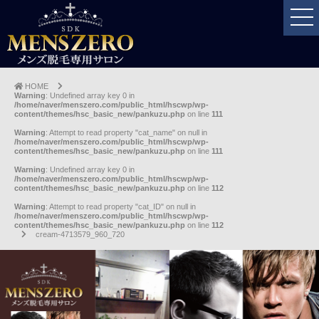
HOME
Warning
: Undefined array key 0 in
/home/naver/menszero.com/public_html/hscwp/wp-
content/themes/hsc_basic_new/pankuzu.php
on line
111
Warning
: Attempt to read property "cat_name" on null in
/home/naver/menszero.com/public_html/hscwp/wp-
content/themes/hsc_basic_new/pankuzu.php
on line
111
Warning
: Undefined array key 0 in
/home/naver/menszero.com/public_html/hscwp/wp-
content/themes/hsc_basic_new/pankuzu.php
on line
112
Warning
: Attempt to read property "cat_ID" on null in
/home/naver/menszero.com/public_html/hscwp/wp-
content/themes/hsc_basic_new/pankuzu.php
on line
112
cream-4713579_960_720