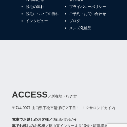
脱毛の流れ
プライバシーポリシー
脱毛についての流れ
ご予約・お問い合わせ
インタビュー
ブログ
メンズ化粧品
ACCESS
／所在地・行き方
〒744-0071 山口県下松市清瀬町２丁目１−１２
サロンドカイ内
電車でお越しのお客様／
徳山駅徒歩7分
車でお越しのお客様／
徳山東インターより13分・駐車場あり