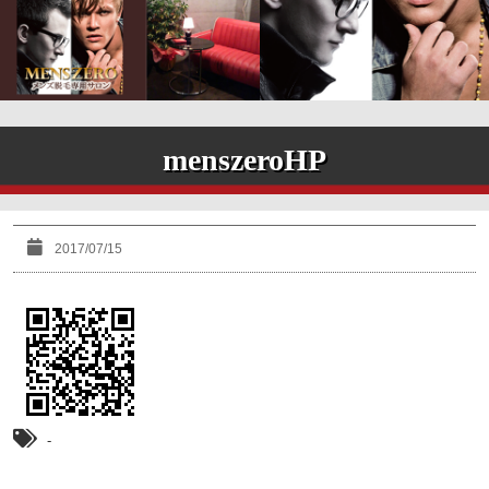
menszeroHP
2017/07/15
-