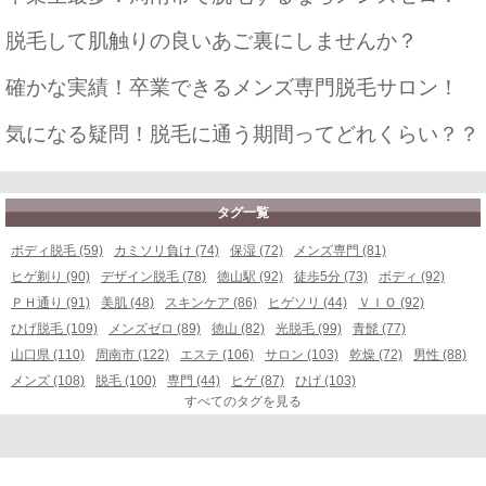
脱毛して肌触りの良いあご裏にしませんか？
確かな実績！卒業できるメンズ専門脱毛サロン！
気になる疑問！脱毛に通う期間ってどれくらい？？
タグ一覧
ボディ脱毛 (59)
カミソリ負け (74)
保湿 (72)
メンズ専門 (81)
ヒゲ剃り (90)
デザイン脱毛 (78)
徳山駅 (92)
徒歩5分 (73)
ボディ (92)
ＰＨ通り (91)
美肌 (48)
スキンケア (86)
ヒゲソリ (44)
ＶＩＯ (92)
ひげ脱毛 (109)
メンズゼロ (89)
徳山 (82)
光脱毛 (99)
青髭 (77)
山口県 (110)
周南市 (122)
エステ (106)
サロン (103)
乾燥 (72)
男性 (88)
メンズ (108)
脱毛 (100)
専門 (44)
ヒゲ (87)
ひげ (103)
すべてのタグを見る