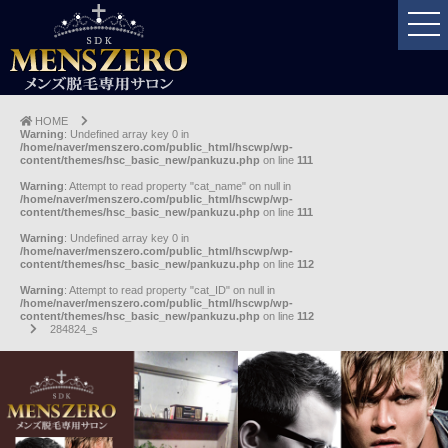
HOME
Warning
: Undefined array key 0 in
/home/naver/menszero.com/public_html/hscwp/wp-
content/themes/hsc_basic_new/pankuzu.php
on line
111
Warning
: Attempt to read property "cat_name" on null in
/home/naver/menszero.com/public_html/hscwp/wp-
content/themes/hsc_basic_new/pankuzu.php
on line
111
Warning
: Undefined array key 0 in
/home/naver/menszero.com/public_html/hscwp/wp-
content/themes/hsc_basic_new/pankuzu.php
on line
112
Warning
: Attempt to read property "cat_ID" on null in
/home/naver/menszero.com/public_html/hscwp/wp-
content/themes/hsc_basic_new/pankuzu.php
on line
112
284824_s