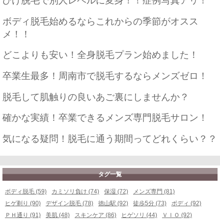
ひげ脱毛で別人レベルに変身！！症例写真アリ！
ボディ脱毛始めるならこれからの季節がオスス
メ！！
どこよりも安い！全身脱毛プラン始めました！
卒業生最多！周南市で脱毛するならメンズゼロ！
脱毛して肌触りの良いあご裏にしませんか？
確かな実績！卒業できるメンズ専門脱毛サロン！
気になる疑問！脱毛に通う期間ってどれくらい？？
タグ一覧
ボディ脱毛 (59)
カミソリ負け (74)
保湿 (72)
メンズ専門 (81)
ヒゲ剃り (90)
デザイン脱毛 (78)
徳山駅 (92)
徒歩5分 (73)
ボディ (92)
ＰＨ通り (91)
美肌 (48)
スキンケア (86)
ヒゲソリ (44)
ＶＩＯ (92)