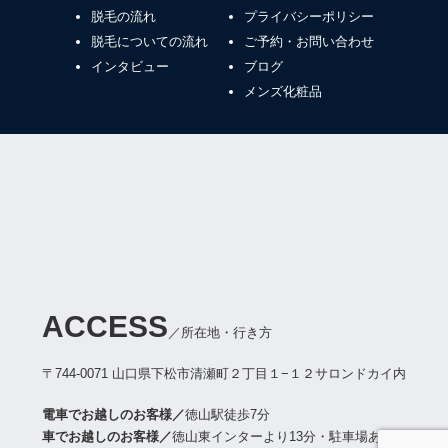
脱毛の流れ
プライバシーポリシー
脱毛についての流れ
ご予約・お問い合わせ
インタビュー
ブログ
メンズ化粧品
ACCESS
／所在地・行き方
〒744-0071 山口県下松市清瀬町２丁目１−１２
サロンドカイ内
電車でお越しのお客様／
徳山駅徒歩7分
車でお越しのお客様／
徳山東インターより13分・駐車場あり