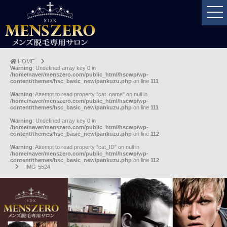
HOME
Warning
: Undefined array key 0 in
/home/naver/menszero.com/public_html/hscwp/wp-
content/themes/hsc_basic_new/pankuzu.php
on line
111
Warning
: Attempt to read property "cat_name" on null in
/home/naver/menszero.com/public_html/hscwp/wp-
content/themes/hsc_basic_new/pankuzu.php
on line
111
Warning
: Undefined array key 0 in
/home/naver/menszero.com/public_html/hscwp/wp-
content/themes/hsc_basic_new/pankuzu.php
on line
112
Warning
: Attempt to read property "cat_ID" on null in
/home/naver/menszero.com/public_html/hscwp/wp-
content/themes/hsc_basic_new/pankuzu.php
on line
112
IMG-5524