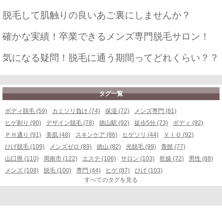
脱毛して肌触りの良いあご裏にしませんか？
確かな実績！卒業できるメンズ専門脱毛サロン！
気になる疑問！脱毛に通う期間ってどれくらい？？
タグ一覧
ボディ脱毛 (59)
カミソリ負け (74)
保湿 (72)
メンズ専門 (81)
ヒゲ剃り (90)
デザイン脱毛 (78)
徳山駅 (92)
徒歩5分 (73)
ボディ (92)
ＰＨ通り (91)
美肌 (48)
スキンケア (86)
ヒゲソリ (44)
ＶＩＯ (92)
ひげ脱毛 (109)
メンズゼロ (89)
徳山 (82)
光脱毛 (99)
青髭 (77)
山口県 (110)
周南市 (122)
エステ (106)
サロン (103)
乾燥 (72)
男性 (88)
メンズ (108)
脱毛 (100)
専門 (44)
ヒゲ (87)
ひげ (103)
すべてのタグを見る