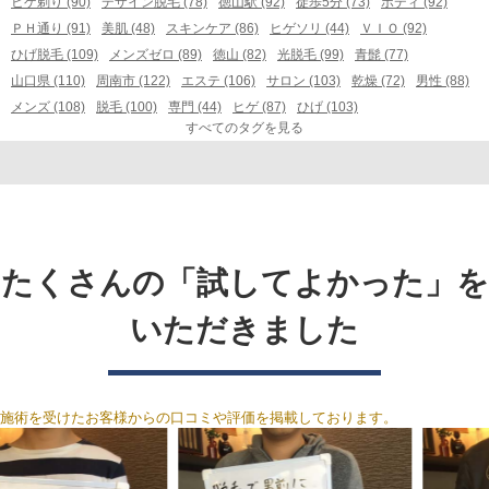
ヒゲ剃り (90)
デザイン脱毛 (78)
徳山駅 (92)
徒歩5分 (73)
ボディ (92)
ＰＨ通り (91)
美肌 (48)
スキンケア (86)
ヒゲソリ (44)
ＶＩＯ (92)
ひげ脱毛 (109)
メンズゼロ (89)
徳山 (82)
光脱毛 (99)
青髭 (77)
山口県 (110)
周南市 (122)
エステ (106)
サロン (103)
乾燥 (72)
男性 (88)
メンズ (108)
脱毛 (100)
専門 (44)
ヒゲ (87)
ひげ (103)
すべてのタグを見る
たくさんの「試してよかった」を
いただきました
施術を受けたお客様からの口コミや評価を掲載しております。