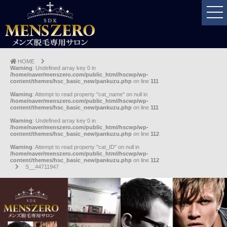
HOME
Warning
: Undefined array key 0 in
/home/naver/menszero.com/public_html/hscwp/wp-
content/themes/hsc_basic_new/pankuzu.php
on line
111
Warning
: Attempt to read property "cat_name" on null in
/home/naver/menszero.com/public_html/hscwp/wp-
content/themes/hsc_basic_new/pankuzu.php
on line
111
Warning
: Undefined array key 0 in
/home/naver/menszero.com/public_html/hscwp/wp-
content/themes/hsc_basic_new/pankuzu.php
on line
112
Warning
: Attempt to read property "cat_ID" on null in
/home/naver/menszero.com/public_html/hscwp/wp-
content/themes/hsc_basic_new/pankuzu.php
on line
112
S__44711947