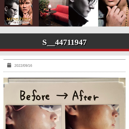
S__44711947
2022/09/16