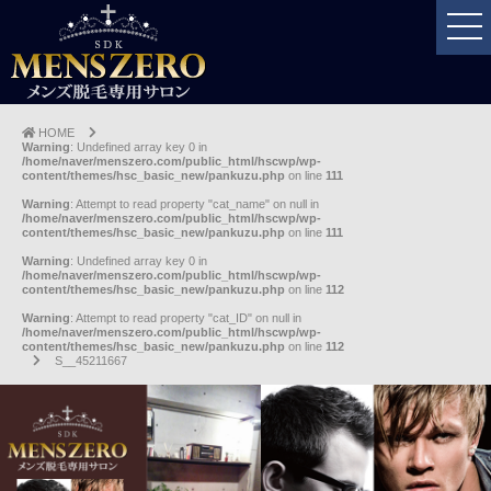
HOME
Warning
: Undefined array key 0 in
/home/naver/menszero.com/public_html/hscwp/wp-
content/themes/hsc_basic_new/pankuzu.php
on line
111
Warning
: Attempt to read property "cat_name" on null in
/home/naver/menszero.com/public_html/hscwp/wp-
content/themes/hsc_basic_new/pankuzu.php
on line
111
Warning
: Undefined array key 0 in
/home/naver/menszero.com/public_html/hscwp/wp-
content/themes/hsc_basic_new/pankuzu.php
on line
112
Warning
: Attempt to read property "cat_ID" on null in
/home/naver/menszero.com/public_html/hscwp/wp-
content/themes/hsc_basic_new/pankuzu.php
on line
112
S__45211667