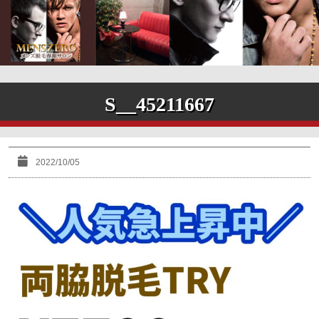
S__45211667
2022/10/05