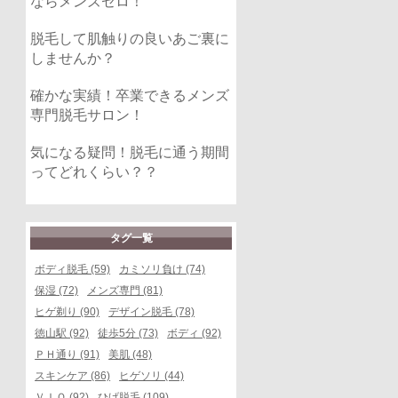
ならメンズゼロ！
脱毛して肌触りの良いあご裏に
しませんか？
確かな実績！卒業できるメンズ
専門脱毛サロン！
気になる疑問！脱毛に通う期間
ってどれくらい？？
タグ一覧
ボディ脱毛 (59)
カミソリ負け (74)
保湿 (72)
メンズ専門 (81)
ヒゲ剃り (90)
デザイン脱毛 (78)
徳山駅 (92)
徒歩5分 (73)
ボディ (92)
ＰＨ通り (91)
美肌 (48)
スキンケア (86)
ヒゲソリ (44)
ＶＩＯ (92)
ひげ脱毛 (109)