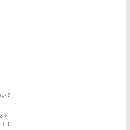
頂いて
ると
）！！