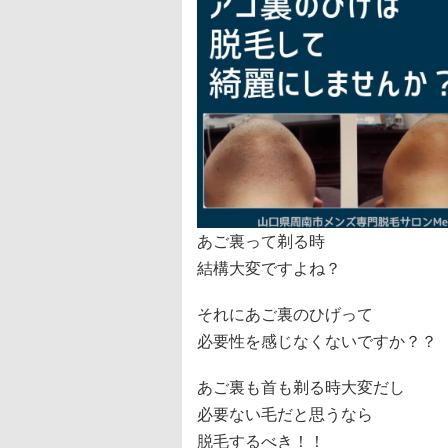
あご裏って剃る時
結構大変ですよね？
それにあご裏のひげって
必要性を感じなくないですか？？
あご裏も首も剃る時大変だし
必要ない毛だと思うなら
脱毛するべき！！