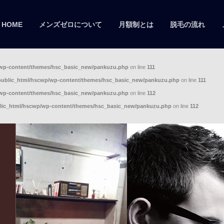
HOME
メンズゼロについて
月額制とは
脱毛の流れ
/wp-content/themes/hsc_basic_new/pankuzu.php
on line
111
public_html/hscwp/wp-content/themes/hsc_basic_new/pankuzu.php
on line
111
/wp-content/themes/hsc_basic_new/pankuzu.php
on line
112
lic_html/hscwp/wp-content/themes/hsc_basic_new/pankuzu.php
on line
112