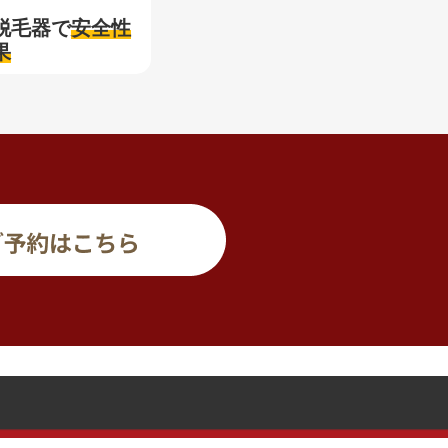
脱毛器で
安全性
果