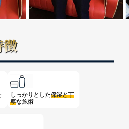
を
しっかりとした
保湿と
丁
寧
な施術