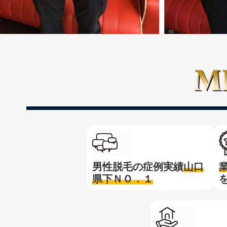
男性脱毛の症例実績
山口
県下ＮＯ．１