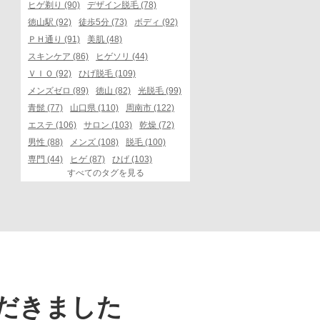
ヒゲ剃り (90)
デザイン脱毛 (78)
徳山駅 (92)
徒歩5分 (73)
ボディ (92)
ＰＨ通り (91)
美肌 (48)
スキンケア (86)
ヒゲソリ (44)
ＶＩＯ (92)
ひげ脱毛 (109)
メンズゼロ (89)
徳山 (82)
光脱毛 (99)
青髭 (77)
山口県 (110)
周南市 (122)
エステ (106)
サロン (103)
乾燥 (72)
男性 (88)
メンズ (108)
脱毛 (100)
専門 (44)
ヒゲ (87)
ひげ (103)
すべてのタグを見る
だきました