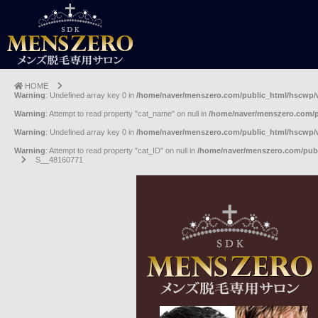
HOME
Warning
: Undefined array key 0 in
/home/naver/menszero.com/public_html/hscwp
Warning
: Attempt to read property "cat_name" on null in
/home/naver/menszero.com/
Warning
: Undefined array key 0 in
/home/naver/menszero.com/public_html/hscwp
Warning
: Attempt to read property "cat_ID" on null in
/home/naver/menszero.com/pub
S__48160771