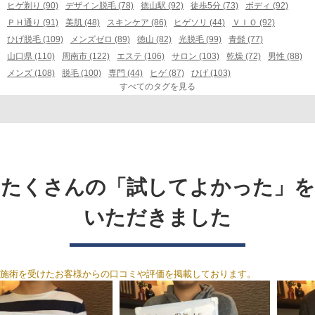
ヒゲ剃り (90)
デザイン脱毛 (78)
徳山駅 (92)
徒歩5分 (73)
ボディ (92)
ＰＨ通り (91)
美肌 (48)
スキンケア (86)
ヒゲソリ (44)
ＶＩＯ (92)
ひげ脱毛 (109)
メンズゼロ (89)
徳山 (82)
光脱毛 (99)
青髭 (77)
山口県 (110)
周南市 (122)
エステ (106)
サロン (103)
乾燥 (72)
男性 (88)
メンズ (108)
脱毛 (100)
専門 (44)
ヒゲ (87)
ひげ (103)
すべてのタグを見る
たくさんの「試してよかった」を
いただきました
施術を受けたお客様からの口コミや評価を掲載しております。