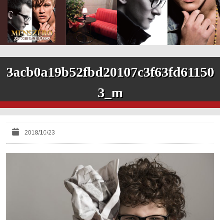
3acb0a19b52fbd20107c3f63fd61150
3_m
2018/10/23