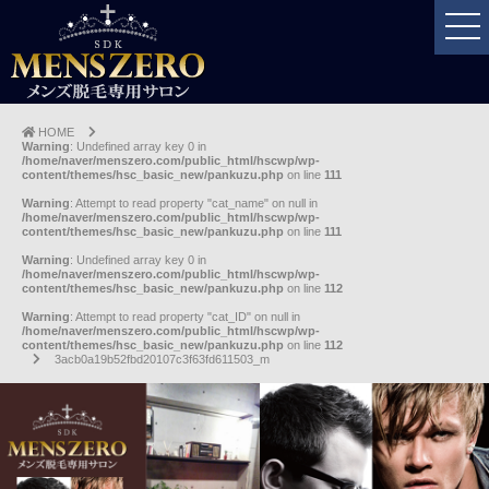
HOME
Warning
: Undefined array key 0 in
/home/naver/menszero.com/public_html/hscwp/wp-
content/themes/hsc_basic_new/pankuzu.php
on line
111
Warning
: Attempt to read property "cat_name" on null in
/home/naver/menszero.com/public_html/hscwp/wp-
content/themes/hsc_basic_new/pankuzu.php
on line
111
Warning
: Undefined array key 0 in
/home/naver/menszero.com/public_html/hscwp/wp-
content/themes/hsc_basic_new/pankuzu.php
on line
112
Warning
: Attempt to read property "cat_ID" on null in
/home/naver/menszero.com/public_html/hscwp/wp-
content/themes/hsc_basic_new/pankuzu.php
on line
112
3acb0a19b52fbd20107c3f63fd611503_m