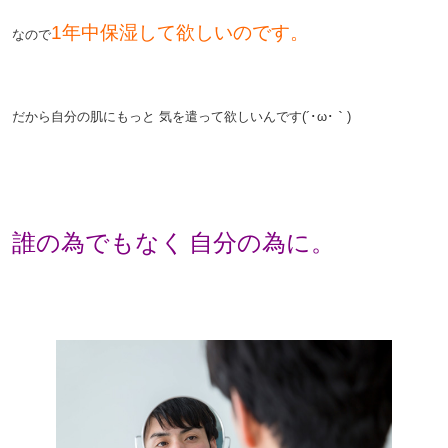
1年中保湿して欲しいのです。
なので
。
だから自分の肌にもっと
気を遣って欲しいんです(´･ω･｀)
。
。
誰の為でもなく
自分の為に。
。
。