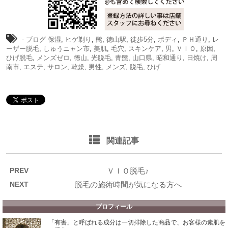
-
ブログ
保湿
,
ヒゲ剃り
,
髭
,
徳山駅
,
徒歩5分
,
ボディ
,
ＰＨ通り
,
レ
ーザー脱毛
,
しゅうニャン市
,
美肌
,
毛穴
,
スキンケア
,
男
,
ＶＩＯ
,
原因
,
ひげ脱毛
,
メンズゼロ
,
徳山
,
光脱毛
,
青髭
,
山口県
,
昭和通り
,
日焼け
,
周
南市
,
エステ
,
サロン
,
乾燥
,
男性
,
メンズ
,
脱毛
,
ひげ
関連記事
PREV
ＶＩＯ脱毛♪
NEXT
脱毛の施術時間が気になる方へ
プロフィール
「有害」と呼ばれる成分は一切排除した商品で、お客様の素肌を