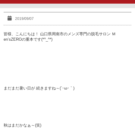
2019/09/07
皆様、こんにちは！
山口県周南市のメンズ専門の脱毛サロン
Ｍ
en’sZEROの重本です(*^_^*)
。
。
。
まだまだ暑い日が
続きますね～(´･ω･｀)
。
。
秋はまだかなぁ～(笑)