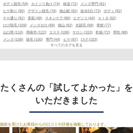
ボディ脱毛 (59)
カミソリ負け (74)
保湿 (72)
メンズ専門 (81)
ヒゲ剃り (90)
デザイン脱毛 (78)
徳山駅 (92)
徒歩5分 (73)
ボディ (92)
ＰＨ通り (91)
美肌 (48)
スキンケア (86)
ヒゲソリ (44)
ＶＩＯ (92)
ひげ脱毛 (109)
メンズゼロ (89)
徳山 (82)
光脱毛 (99)
青髭 (77)
山口県 (110)
周南市 (122)
エステ (106)
サロン (103)
乾燥 (72)
男性 (88)
メンズ (108)
脱毛 (100)
専門 (44)
ヒゲ (87)
ひげ (103)
すべてのタグを見る
たくさんの「試してよかった」を
いただきました
施術を受けたお客様からの口コミや評価を掲載しております。