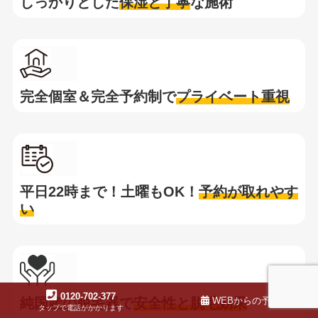
しっかりとした
保湿と
丁寧
な施術
完全個室＆完全予約制で
プライベート重視
平日22時まで！土曜もOK！
予約が取れやす
い
0120-702-377
WEBからの予約
純国産の脱毛器で
安全性と脱毛効果
タップで電話がかかります