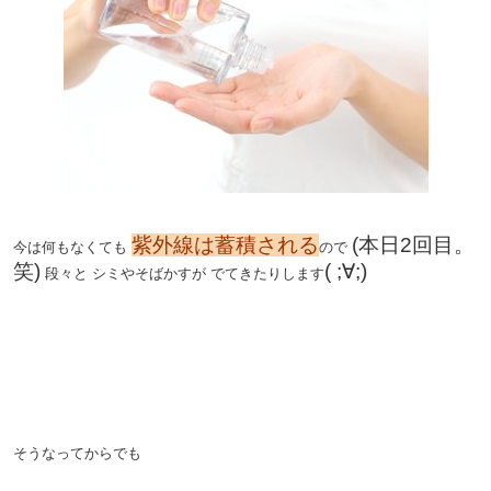
。
紫外線は蓄積される
(本日2回目。
今は何もなくても
ので
笑)
( ;∀;)
段々と
シミやそばかすが
でてきたりします
。
。
。
そうなってからでも