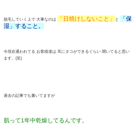
。
「日焼けしないこと」
「保
脱毛していく上で
大事なのは
と
湿」すること。
。
今現在通われてる
お客様達は
耳にタコができるぐらい
聞いてると思い
ます。(笑)
。
。
過去の記事でも書いてますが
。
肌って1年中乾燥してるんです。
。