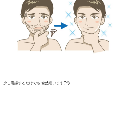
。
。
少し意識するだけでも
全然違います(^^)/
。
。
。