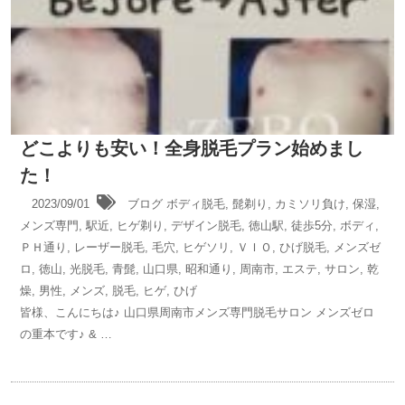
どこよりも安い！全身脱毛プラン始めまし
た！
2023/09/01
ブログ
ボディ脱毛
,
髭剃り
,
カミソリ負け
,
保湿
,
メンズ専門
,
駅近
,
ヒゲ剃り
,
デザイン脱毛
,
徳山駅
,
徒歩5分
,
ボディ
,
ＰＨ通り
,
レーザー脱毛
,
毛穴
,
ヒゲソリ
,
ＶＩＯ
,
ひげ脱毛
,
メンズゼ
ロ
,
徳山
,
光脱毛
,
青髭
,
山口県
,
昭和通り
,
周南市
,
エステ
,
サロン
,
乾
燥
,
男性
,
メンズ
,
脱毛
,
ヒゲ
,
ひげ
皆様、こんにちは♪ 山口県周南市メンズ専門脱毛サロン メンズゼロ
の重本です♪ & …