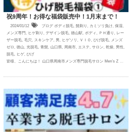
祝9周年！お得な福袋販売中！1月末まで！
2024/01/12
ブログ
ボディ脱毛
,
髭剃り
,
カミソリ負け
,
保湿
,
メンズ専門
,
ヒゲ剃り
,
デザイン脱毛
,
徳山駅
,
ボディ
,
ＰＨ通り
,
レー
ザー脱毛
,
毛穴
,
スキンケア
,
男
,
ヒゲソリ
,
ＶＩＯ
,
ひげ脱毛
,
メンズ
ゼロ
,
徳山
,
光脱毛
,
青髭
,
山口県
,
周南市
,
エステ
,
サロン
,
乾燥
,
男性
,
脱毛
,
ヒゲ
,
ひげ
皆様、こんにちは！ 山口県周南市メンズ専門脱毛サロン Men’s Z …