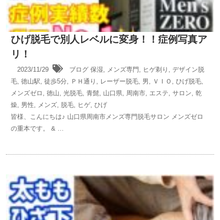
ひげ脱毛で別人レベルに変身！！症例写真ア
リ！
2023/11/29
ブログ
保湿
,
メンズ専門
,
ヒゲ剃り
,
デザイン脱
毛
,
徳山駅
,
徒歩5分
,
ＰＨ通り
,
レーザー脱毛
,
男
,
ＶＩＯ
,
ひげ脱毛
,
メンズゼロ
,
徳山
,
光脱毛
,
青髭
,
山口県
,
周南市
,
エステ
,
サロン
,
乾
燥
,
男性
,
メンズ
,
脱毛
,
ヒゲ
,
ひげ
皆様、こんにちは♪ 山口県周南市メンズ専門脱毛サロン メンズゼロ
の重本です。 & …