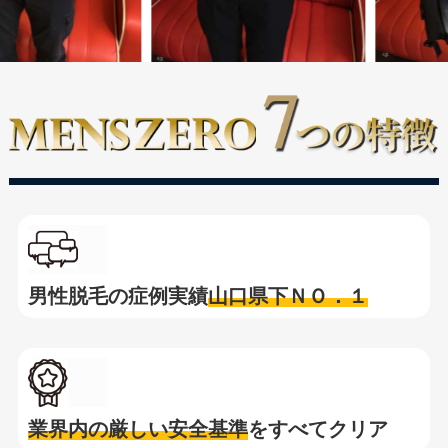
男性脱毛の症例実績
山口県下ＮＯ．１
業界内の厳しい安全基準
をすべてクリア