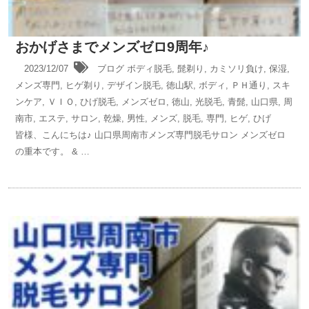
おかげさまでメンズゼロ9周年♪
2023/12/07
ブログ
ボディ脱毛
,
髭剃り
,
カミソリ負け
,
保湿
,
メンズ専門
,
ヒゲ剃り
,
デザイン脱毛
,
徳山駅
,
ボディ
,
ＰＨ通り
,
スキ
ンケア
,
ＶＩＯ
,
ひげ脱毛
,
メンズゼロ
,
徳山
,
光脱毛
,
青髭
,
山口県
,
周
南市
,
エステ
,
サロン
,
乾燥
,
男性
,
メンズ
,
脱毛
,
専門
,
ヒゲ
,
ひげ
皆様、こんにちは♪ 山口県周南市メンズ専門脱毛サロン メンズゼロ
の重本です。 & …