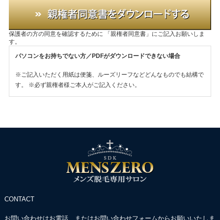
保護者の方の同意を確認するために
「親権者同意書」にご記入お願いしま
す。
パソコンをお持ちでない方／PDFがダウンロードできない場合
※ご記入いただく用紙は便箋、ルーズリーフなどどんなものでも結構で
す。
※必ず親権者様ご本人がご記入ください。
CONTACT
お問い合わせはお電話、またはお問い合わせフォームからお願いいたしま