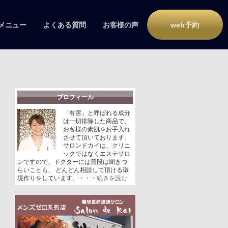
メニュー
よくある質問
お客様の声
web予約
プロフィール
「有害」と呼ばれる成分
は一切排除した商品で、
お客様の素肌をお手入れ
させて頂いております。
サロンドカイは、クリニ
ックではなくエステサロ
ンですので、ドクターには普段は聞きづ
らいことも、 どんどん相談して頂ける環
境作りをしています。・・・
続きを読む