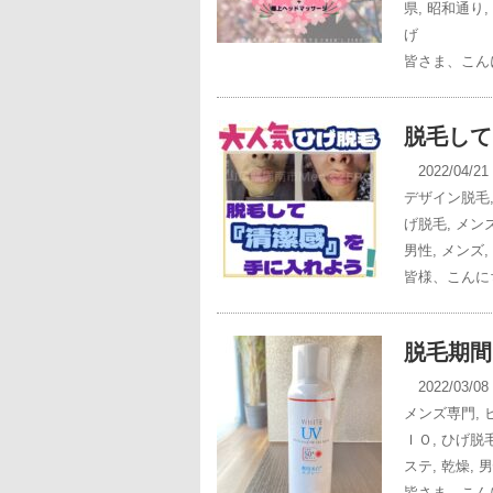
県
,
昭和通り
,
げ
皆さま、こんに
脱毛して
2022/04/2
デザイン脱毛
げ脱毛
,
メン
男性
,
メンズ
,
皆様、こんにち
脱毛期間
2022/03/0
メンズ専門
,
ＩＯ
,
ひげ脱
ステ
,
乾燥
,
男
皆さま、こんに