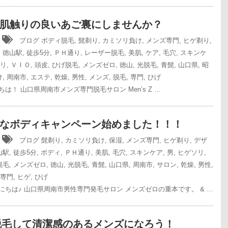
肌触りの良いあご裏にしませんか？
6
ブログ
ボディ脱毛
,
髭剃り
,
カミソリ負け
,
メンズ専門
,
ヒゲ剃り
,
,
徳山駅
,
徒歩5分
,
ＰＨ通り
,
レーザー脱毛
,
美肌
,
ケア
,
毛穴
,
スキンケ
リ
,
ＶＩＯ
,
頭皮
,
ひげ脱毛
,
メンズゼロ
,
徳山
,
光脱毛
,
青髭
,
山口県
,
昭
け
,
周南市
,
エステ
,
乾燥
,
男性
,
メンズ
,
脱毛
,
専門
,
ひげ
は！ 山口県周南市メンズ専門脱毛サロン Men’s Z …
なボディキャンペーン始めました！！！
1
ブログ
髭剃り
,
カミソリ負け
,
保湿
,
メンズ専門
,
ヒゲ剃り
,
デザ
山駅
,
徒歩5分
,
ボディ
,
ＰＨ通り
,
美肌
,
毛穴
,
スキンケア
,
男
,
ヒゲソリ
,
脱毛
,
メンズゼロ
,
徳山
,
光脱毛
,
青髭
,
山口県
,
周南市
,
サロン
,
乾燥
,
男性
,
専門
,
ヒゲ
,
ひげ
にちは♪ 山口県周南市男性専門発毛サロン メンズゼロの重本です。 & …
年脱毛して清潔感のあるメンズになろう！