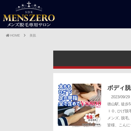
HOME
美肌
ボディ脱
2023/09/2
徳山駅
,
徒歩
ＩＯ
,
ひげ脱
メンズ
,
脱毛
,
皆様、こんにち