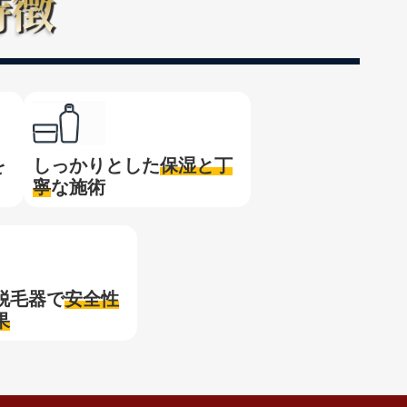
を
しっかりとした
保湿と
丁
寧
な施術
脱毛器で
安全性
果