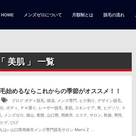
HOME
メンズゼロについて
月額制とは
脱毛の流れ
「 美肌 」 一覧
毛始めるならこれからの季節がオススメ！！
9
ブログ
ボディ脱毛
,
保湿
,
メンズ専門
,
ヒゲ剃り
,
デザイン脱毛
,
5分
,
ボディ
,
ＰＨ通り
,
レーザー脱毛
,
美肌
,
スキンケア
,
男
,
ヒゲソリ
,
Ｖ
毛
,
メンズゼロ
,
徳山
,
青髭
,
山口県
,
周南市
,
エステ
,
サロン
,
乾燥
,
男性
,
ヒゲ
,
ひげ
は♪ 山口県周南市メンズ専門脱毛サロン Men’s Z …