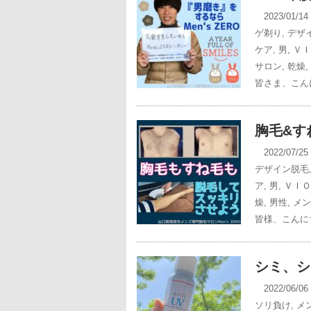
2023/01/1
ゲ剃り
,
デザ
ケア
,
男
,
ＶＩ
サロン
,
乾燥
,
皆さま、こん
胸毛&す
2022/07/2
デザイン脱毛
ア
,
男
,
ＶＩＯ
燥
,
男性
,
メン
皆様、こんにち
シミ、シ
2022/06/0
ソリ負け
,
メ