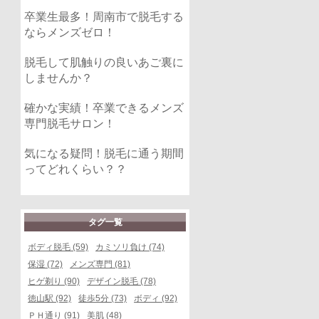
卒業生最多！周南市で脱毛する
ならメンズゼロ！
脱毛して肌触りの良いあご裏に
しませんか？
確かな実績！卒業できるメンズ
専門脱毛サロン！
気になる疑問！脱毛に通う期間
ってどれくらい？？
タグ一覧
ボディ脱毛 (59)
カミソリ負け (74)
保湿 (72)
メンズ専門 (81)
ヒゲ剃り (90)
デザイン脱毛 (78)
徳山駅 (92)
徒歩5分 (73)
ボディ (92)
ＰＨ通り (91)
美肌 (48)