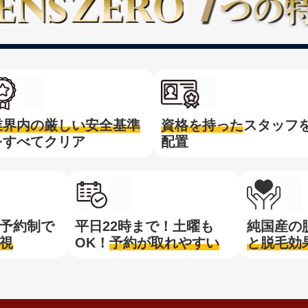
業界内の厳しい安全基準
資格を持った
スタッフ
をすべてクリア
配置
予約制で
平日22時まで！土曜も
純国産の
視
OK！
予約が取れやすい
と脱毛効