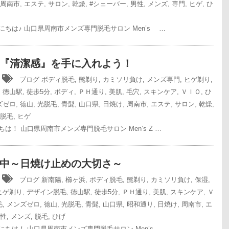
周南市
,
エステ
,
サロン
,
乾燥
,
#シェーバー
,
男性
,
メンズ
,
専門
,
ヒゲ
,
ひ
ちは♪ 山口県周南市メンズ専門脱毛サロン Men’s …
『清潔感』を手に入れよう！
1
ブログ
ボディ脱毛
,
髭剃り
,
カミソリ負け
,
メンズ専門
,
ヒゲ剃り
,
,
徳山駅
,
徒歩5分
,
ボディ
,
ＰＨ通り
,
美肌
,
毛穴
,
スキンケア
,
ＶＩＯ
,
ひ
ズゼロ
,
徳山
,
光脱毛
,
青髭
,
山口県
,
日焼け
,
周南市
,
エステ
,
サロン
,
乾燥
,
脱毛
,
ヒゲ
は！ 山口県周南市メンズ専門脱毛サロン Men’s Z …
中～日焼け止めの大切さ～
8
ブログ
新南陽
,
櫛ヶ浜
,
ボディ脱毛
,
髭剃り
,
カミソリ負け
,
保湿
,
ヒゲ剃り
,
デザイン脱毛
,
徳山駅
,
徒歩5分
,
ＰＨ通り
,
美肌
,
スキンケア
,
Ｖ
毛
,
メンズゼロ
,
徳山
,
光脱毛
,
青髭
,
山口県
,
昭和通り
,
日焼け
,
周南市
,
エ
性
,
メンズ
,
脱毛
,
ひげ
ちは！ 山口県周南市メンズ専門脱毛サロン Men’s …