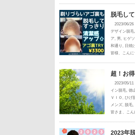
脱毛して
2023/06/2
デザイン脱毛
ア
,
男
,
ヒゲソ
和通り
,
日焼
皆様、こんにち
超！お得
2023/05/1
イン脱毛
,
徳
ＶＩＯ
,
ひげ
メンズ
,
脱毛
,
皆さま、こん
2023