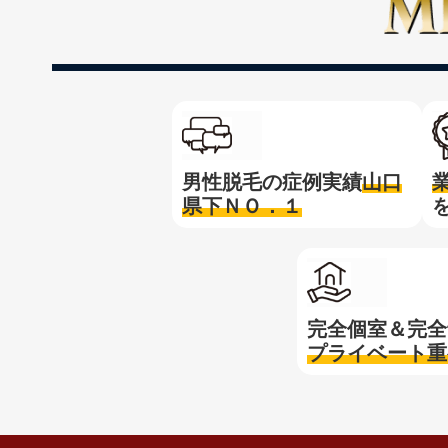
男性脱毛の症例実績
山口
県下ＮＯ．１
完全個室＆完全
プライベート重