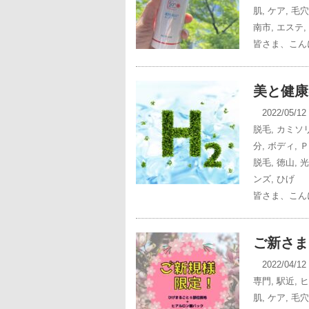
肌
,
ケア
,
毛穴
南市
,
エステ
,
皆さま、こんに
美と健康
2022/05/1
脱毛
,
カミソ
分
,
ボディ
,
Ｐ
脱毛
,
徳山
,
光
ンズ
,
ひげ
皆さま、こん
ご新さま
2022/04/1
専門
,
駅近
,
ヒ
肌
,
ケア
,
毛穴