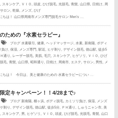
,
スキンケア
,
ＶＩＯ
,
頭皮
,
ひげ脱毛
,
光脱毛
,
青髭
,
山口県
,
日焼け
,
周
サロン
,
乾燥
,
メンズ
,
ひげ
ちは！ 山口県周南市メンズ専門脱毛サロン Men’s …
のための『水素セラピー』
2
ブログ
水素吸引
,
健康
,
ヘッドマッサージ
,
水素
,
新南陽
,
ボディ
リ負け
,
保湿
,
メンズ専門
,
駅近
,
ヒゲ剃り
,
デザイン脱毛
,
徳山駅
,
徒歩5
Ｈ通り
,
レーザー脱毛
,
美肌
,
毛穴
,
スキンケア
,
ヒゲソリ
,
ＶＩＯ
,
ひげ
脱毛
,
青髭
,
山口県
,
昭和通り
,
日焼け
,
周南市
,
エステ
,
サロン
,
男性
,
メ
にちは！ 今日は、美と健康のための 水素セラピーについ …
限定キャンペーン！！4/28まで♪
2
ブログ
新南陽
,
櫛ヶ浜
,
ボディ脱毛
,
カミソリ負け
,
保湿
,
メンズ
ゲ剃り
,
デザイン脱毛
,
徳山駅
,
徒歩5分
,
ＰＨ通り
,
しゅうニャン市
,
美
,
スキンケア
,
男
,
ヒゲソリ
,
ＶＩＯ
,
頭皮
,
ひげ脱毛
,
光脱毛
,
青髭
,
山口