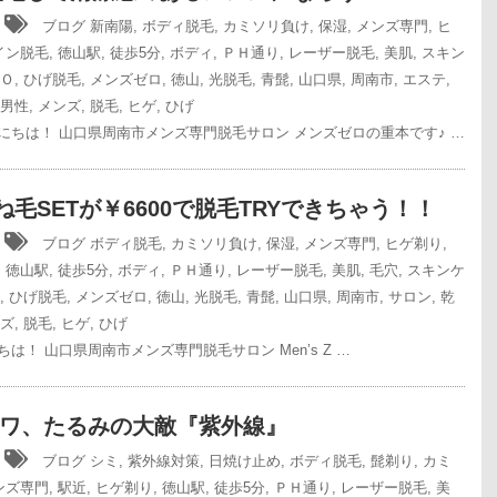
4
ブログ
新南陽
,
ボディ脱毛
,
カミソリ負け
,
保湿
,
メンズ専門
,
ヒ
イン脱毛
,
徳山駅
,
徒歩5分
,
ボディ
,
ＰＨ通り
,
レーザー脱毛
,
美肌
,
スキン
Ｏ
,
ひげ脱毛
,
メンズゼロ
,
徳山
,
光脱毛
,
青髭
,
山口県
,
周南市
,
エステ
,
男性
,
メンズ
,
脱毛
,
ヒゲ
,
ひげ
にちは！ 山口県周南市メンズ専門脱毛サロン メンズゼロの重本です♪ …
ね毛SETが￥6600で脱毛TRYできちゃう！！
5
ブログ
ボディ脱毛
,
カミソリ負け
,
保湿
,
メンズ専門
,
ヒゲ剃り
,
,
徳山駅
,
徒歩5分
,
ボディ
,
ＰＨ通り
,
レーザー脱毛
,
美肌
,
毛穴
,
スキンケ
,
ひげ脱毛
,
メンズゼロ
,
徳山
,
光脱毛
,
青髭
,
山口県
,
周南市
,
サロン
,
乾
ズ
,
脱毛
,
ヒゲ
,
ひげ
は！ 山口県周南市メンズ専門脱毛サロン Men’s Z …
ワ、たるみの大敵『紫外線』
6
ブログ
シミ
,
紫外線対策
,
日焼け止め
,
ボディ脱毛
,
髭剃り
,
カミ
ンズ専門
,
駅近
,
ヒゲ剃り
,
徳山駅
,
徒歩5分
,
ＰＨ通り
,
レーザー脱毛
,
美