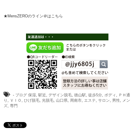
★MensZEROのライン＠はこちら
-
ブログ
保湿
,
駅近
,
デザイン脱毛
,
徳山駅
,
徒歩5分
,
ボディ
,
ＰＨ通
り
,
ＶＩＯ
,
ひげ脱毛
,
光脱毛
,
山口県
,
周南市
,
エステ
,
サロン
,
男性
,
メン
ズ
,
専門