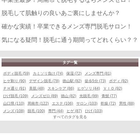
脱毛して肌触りの良いあご裏にしませんか？
確かな実績！卒業できるメンズ専門脱毛サロン！
気になる疑問！脱毛に通う期間ってどれくらい？？
タグ一覧
ボディ脱毛 (59)
カミソリ負け (74)
保湿 (72)
メンズ専門 (81)
ヒゲ剃り (90)
デザイン脱毛 (78)
徳山駅 (92)
徒歩5分 (73)
ボディ (92)
ＰＨ通り (91)
美肌 (48)
スキンケア (86)
ヒゲソリ (44)
ＶＩＯ (92)
ひげ脱毛 (109)
メンズゼロ (89)
徳山 (82)
光脱毛 (99)
青髭 (77)
山口県 (110)
周南市 (122)
エステ (106)
サロン (103)
乾燥 (72)
男性 (88)
メンズ (108)
脱毛 (100)
専門 (44)
ヒゲ (87)
ひげ (103)
すべてのタグを見る