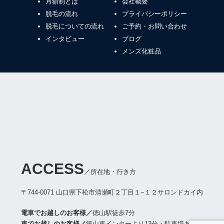
月額制とは
会社概要
脱毛の流れ
プライバシーポリシー
脱毛についての流れ
ご予約・お問い合わせ
インタビュー
ブログ
メンズ化粧品
ACCESS
／所在地・行き方
〒744-0071 山口県下松市清瀬町２丁目１−１２
サロンドカイ内
電車でお越しのお客様／
徳山駅徒歩7分
車でお越しのお客様／
徳山東インターより13分・駐車場あり